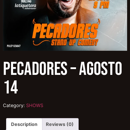
PECADORES – AGOSTO
14
Category:
SHOWS
Description
Reviews (0)