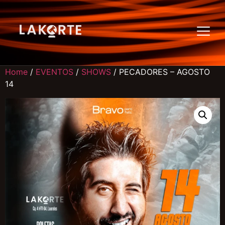
Home
/
EVENTOS
/
SHOWS
/ PECADORES – AGOSTO
14