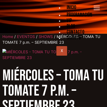
Inicio
Programación
VIP
Blog
Contacto
Home
/
EVENTOS
/
SHOWS
/ MIÉRCOLES – TOMA TU
Carrito
TOMATE 7 p.m. – SEPTIEMBRE 23
X
MIÉRCOLES – TOMA TU
TOMATE 7 p.m. –
SEPTIEMBRE 23