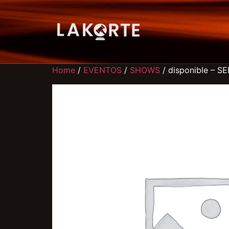
Home
/
EVENTOS
/
SHOWS
/ disponible – S