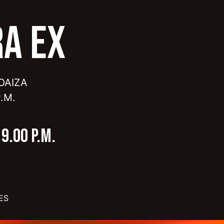
RA EX
OAIZA
.M.
9.00 P.M.
ES